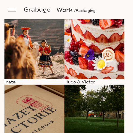
Grabuge
Work
Packaging
Inata
Hugo & Victor