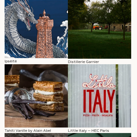
Ipséité
Distillerie Garnier
Tahiti Vanille by Alain Abel
Little Italy — HEC Paris